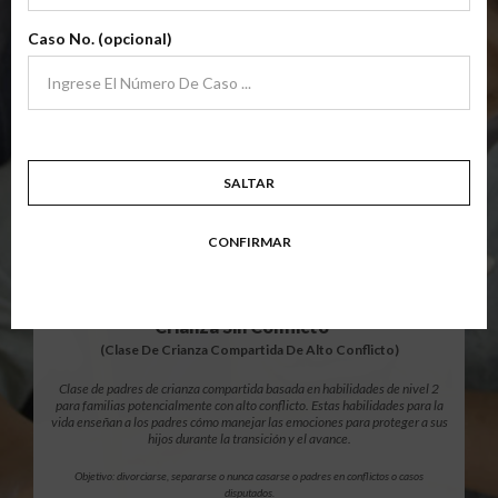
archivo
Clase de padres de crianza compartida básica de nivel 1 centrada en
Caso No. (opcional)
familias en transición. Los padres aprenden habilidades para evitar errores
comunes en un esfuerzo por trabajar juntos como padres por el bien de los
niños.
Objetivo: divorciarse, separarse, padres nunca casados o para padres que buscan una
modificación.
Resumen Detallado De La Clase
SALTAR
CONFIRMAR
$139.99
AÑADIR
12 Horas En Línea
®
Crianza Sin Conflicto
(Clase De Crianza Compartida De Alto Conflicto)
Clase de padres de crianza compartida basada en habilidades de nivel 2
para familias potencialmente con alto conflicto. Estas habilidades para la
vida enseñan a los padres cómo manejar las emociones para proteger a sus
hijos durante la transición y el avance.
Objetivo: divorciarse, separarse o nunca casarse o padres en conflictos o casos
disputados.