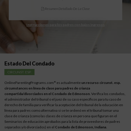
Resumen Detallado De La Clase
Instrucciones para los padres con bajos ingresos
Estado Del Condado
CIRCUNST. ESP.
OnlineParentingPrograms.com
es actualmente
un recurso circunst. esp.
®
circumstances en línea de clase para padres de crianza
compartida/divorciados en el Condado de Edmonson
. Verifica los condados,
el administrador del tribunal o el juez de su caso específicos para tu caso de
derecho de familia para verificar la aceptación del tribunal de la educación en
línea para padres como alternativa si se te ordenó en el tribunal tomar una
clase de crianza (como las clases de crianza en persona que figuran en el
Seminarios de educación aprobados para la lista de proveedores de padres
separados y/o divorciados) en el
Condado de Edmonson, Indiana
.