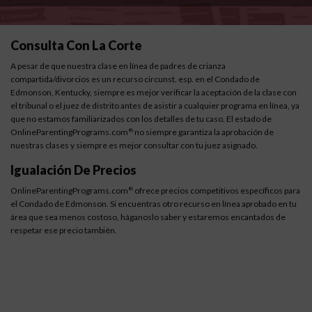
Consulta Con La Corte
A pesar de que nuestra clase en línea de padres de crianza
compartida/divorcios es un recurso circunst. esp. en el Condado de
Edmonson, Kentucky, siempre es mejor verificar la aceptación de la clase con
el tribunal o el juez de distrito antes de asistir a cualquier programa en línea, ya
que no estamos familiarizados con los detalles de tu caso. El estado de
OnlineParentingPrograms.com
no siempre garantiza la aprobación de
®
nuestras clases y siempre es mejor consultar con tu juez asignado.
Igualación De Precios
OnlineParentingPrograms.com
ofrece precios competitivos específicos para
®
el Condado de Edmonson. Si encuentras otro recurso en línea aprobado en tu
área que sea menos costoso, háganoslo saber y estaremos encantados de
respetar ese precio también.