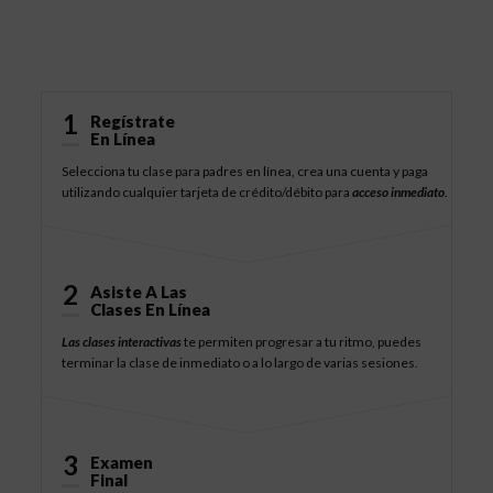
Cómo Funciona
1
Regístrate
En Línea
Selecciona tu clase para padres en línea, crea una cuenta y paga
utilizando cualquier tarjeta de crédito/débito para
acceso inmediato
.
2
Asiste A Las
Clases En Línea
Las clases interactivas
te permiten progresar a tu ritmo, puedes
terminar la clase de inmediato o a lo largo de varias sesiones.
3
Examen
Final