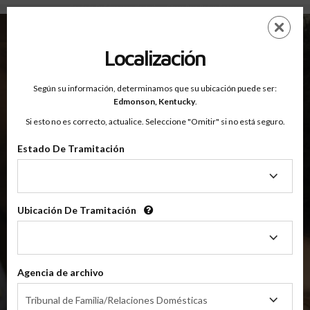
Condado De Edmonson, Kentucky — Clases Para Padres En Línea
Saltar
ES
EN
al
contenido
Localización
principal
Según su información, determinamos que su ubicación puede ser:
OnlineParentingPrograms.com
Edmonson,
Kentucky
.
®
Online Parent Education Classes
Si esto no es correcto, actualice. Seleccione "Omitir" si no está seguro.
Condado De Edmonson, Kentucky
Estado De Tramitación
Estado
Condado de Edmonson
De
Tramitación
Ubicación De Tramitación
Ubicación
$49.99
De
AÑADIR
Tramitación
Agencia de archivo
4 Horas En Línea
Clase De Crianza Compartida/Divorcio
Agencia
Tribunal de Familia/Relaciones Domésticas
de
(Clase Básica De Crianza Compartida)