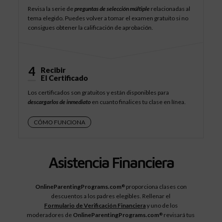
Revisa la serie de
preguntas de selección múltiple
relacionadas al
tema elegido. Puedes volver a tomar el examen gratuito si no
consigues obtener la calificación de aprobación.
4
Recibir
El Certificado
Los certificados son gratuitos y están disponibles para
descargarlos de inmediato
en cuanto finalices tu clase en línea.
CÓMO FUNCIONA
Asistencia Financiera
OnlineParentingPrograms.com
proporciona clases con
®
descuentos a los padres elegibles. Rellenar el
Formulario de Verificación Financiera
y uno de los
moderadores de
OnlineParentingPrograms.com
revisará tus
®