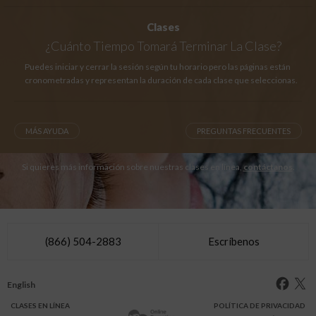
Clases
¿Cuánto Tiempo
Tomará Terminar La Clase?
Puedes iniciar y cerrar la sesión según tu horario pero las páginas están
cronometradas y representan la duración de cada clase que seleccionas.
MÁS AYUDA
PREGUNTAS FRECUENTES
Si quieres más información sobre nuestras clases en línea,
contáctanos
.
(866) 504-2883
Escríbenos
English
CLASES
EN LÍNEA
POLÍTICA DE PRIVACIDAD