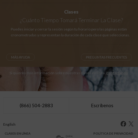
Clases
¿Cuánto Tiempo
Tomará Terminar La Clase?
Puedes iniciar y cerrar la sesión según tu horario pero las páginas están
cronometradas y representan la duración de cada clase que seleccionas.
MÁS AYUDA
PREGUNTAS FRECUENTES
Si quieres más información sobre nuestras clases en línea,
contáctanos
.
(866) 504-2883
Escríbenos
English
CLASES
EN LÍNEA
POLÍTICA DE PRIVACIDAD