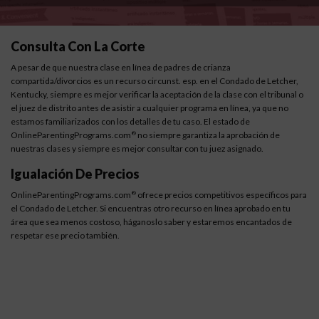
Consulta Con La Corte
A pesar de que nuestra clase en línea de padres de crianza
compartida/divorcios es un recurso circunst. esp. en el Condado de Letcher,
Kentucky, siempre es mejor verificar la aceptación de la clase con el tribunal o
el juez de distrito antes de asistir a cualquier programa en línea, ya que no
estamos familiarizados con los detalles de tu caso. El estado de
OnlineParentingPrograms.com
no siempre garantiza la aprobación de
®
nuestras clases y siempre es mejor consultar con tu juez asignado.
Igualación De Precios
OnlineParentingPrograms.com
ofrece precios competitivos específicos para
®
el Condado de Letcher. Si encuentras otro recurso en línea aprobado en tu
área que sea menos costoso, háganoslo saber y estaremos encantados de
respetar ese precio también.