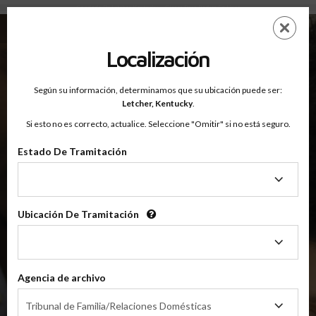
Condado De Letcher, Kentucky — Clases Para Padres En Línea
Saltar
ES
EN
al
contenido
Localización
principal
Según su información, determinamos que su ubicación puede ser:
OnlineParentingPrograms.com
Letcher,
Kentucky
.
®
Online Parent Education Classes
Si esto no es correcto, actualice. Seleccione "Omitir" si no está seguro.
Condado De Letcher, Kentucky
Estado De Tramitación
Estado
Condado de Letcher
De
Tramitación
Ubicación De Tramitación
Ubicación
$49.99
De
AÑADIR
Tramitación
Agencia de archivo
4 Horas En Línea
Clase De Crianza Compartida/Divorcio
Agencia
Tribunal de Familia/Relaciones Domésticas
de
(Clase Básica De Crianza Compartida)