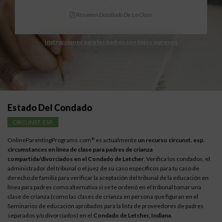
Resumen Detallado De La Clase
Instrucciones para los padres con bajos ingresos
Estado Del Condado
CIRCUNST. ESP.
OnlineParentingPrograms.com
es actualmente
un recurso circunst. esp.
®
circumstances en línea de clase para padres de crianza
compartida/divorciados en el Condado de Letcher
. Verifica los condados, el
administrador del tribunal o el juez de su caso específicos para tu caso de
derecho de familia para verificar la aceptación del tribunal de la educación en
línea para padres como alternativa si se te ordenó en el tribunal tomar una
clase de crianza (como las clases de crianza en persona que figuran en el
Seminarios de educación aprobados para la lista de proveedores de padres
separados y/o divorciados) en el
Condado de Letcher, Indiana
.