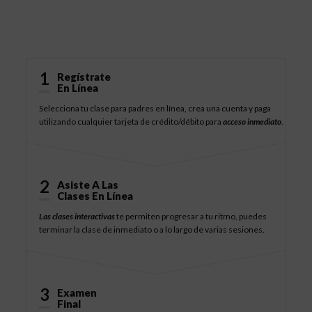
Cómo Funciona
1
Regístrate
En Línea
Selecciona tu clase para padres en línea, crea una cuenta y paga
utilizando cualquier tarjeta de crédito/débito para
acceso inmediato
.
2
Asiste A Las
Clases En Línea
Las clases interactivas
te permiten progresar a tu ritmo, puedes
terminar la clase de inmediato o a lo largo de varias sesiones.
3
Examen
Final