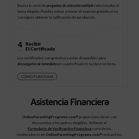
Revisa la serie de
preguntas de selección múltiple
relacionadas al
tema elegido. Puedes volver a tomar el examen gratuito si no
consigues obtener la calificación de aprobación.
4
Recibir
El Certificado
Los certificados son gratuitos y están disponibles para
descargarlos de inmediato
en cuanto finalices tu clase en línea.
CÓMO FUNCIONA
Asistencia Financiera
OnlineParentingPrograms.com
proporciona clases con
®
descuentos a los padres elegibles. Rellenar el
Formulario de Verificación Financiera
y uno de los
moderadores de
OnlineParentingPrograms.com
revisará tus
®