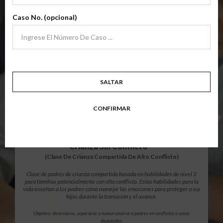
archivo
Clase de padres de crianza compartida básica de nivel 1 centrada en
Caso No. (opcional)
familias en transición. Los padres aprenden habilidades para evitar errores
comunes en un esfuerzo por trabajar juntos como padres por el bien de los
niños.
Objetivo: divorciarse, separarse, padres nunca casados o para padres que buscan una
modificación.
Resumen Detallado De La Clase
SALTAR
CONFIRMAR
$139.99
AÑADIR
12 Horas En Línea
®
Crianza Sin Conflicto
(Clase De Crianza Compartida De Alto Conflicto)
Clase de padres de crianza compartida basada en habilidades de nivel 2
para familias potencialmente con alto conflicto. Estas habilidades para la
vida enseñan a los padres cómo manejar las emociones para proteger a sus
hijos durante la transición y el avance.
Objetivo: divorciarse, separarse o nunca casarse o padres en conflictos o casos
disputados.