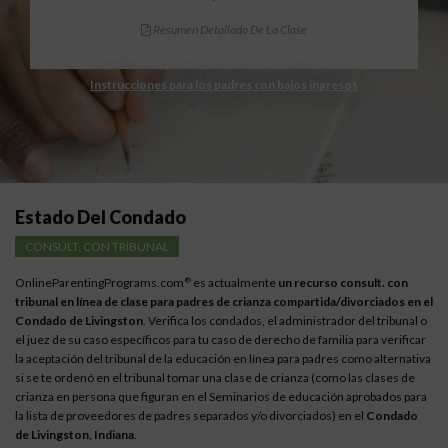
Resumen Detallado De La Clase
Instrucciones para los padres con bajos ingresos
Estado Del Condado
CONSULT. CON TRIBUNAL
OnlineParentingPrograms.com
es actualmente
un recurso consult. con
®
tribunal en línea de clase para padres de crianza compartida/divorciados en el
Condado de Livingston
. Verifica los condados, el administrador del tribunal o
el juez de su caso específicos para tu caso de derecho de familia para verificar
la aceptación del tribunal de la educación en línea para padres como alternativa
si se te ordenó en el tribunal tomar una clase de crianza (como las clases de
crianza en persona que figuran en el Seminarios de educación aprobados para
la lista de proveedores de padres separados y/o divorciados) en el
Condado
de Livingston, Indiana
.