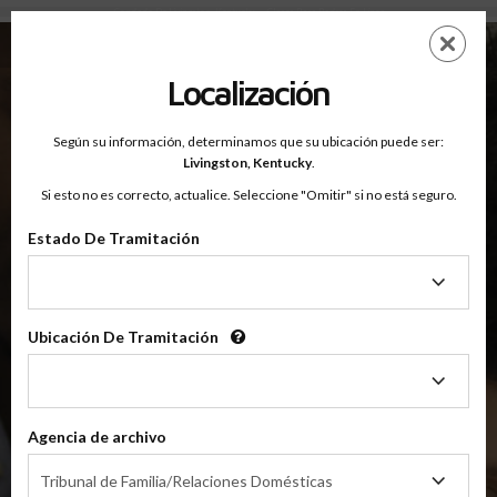
Condado De Livingston, Kentucky — Clases Para Padres En Línea
Saltar
ES
EN
al
contenido
Localización
principal
Según su información, determinamos que su ubicación puede ser:
OnlineParentingPrograms.com
Livingston,
Kentucky
.
®
Online Parent Education Classes
Si esto no es correcto, actualice. Seleccione "Omitir" si no está seguro.
Condado De Livingston, Kentucky
Estado De Tramitación
Estado
Condado de Livingston
De
Tramitación
Ubicación De Tramitación
Ubicación
$49.99
De
AÑADIR
Tramitación
Agencia de archivo
4 Horas En Línea
Clase De Crianza Compartida/Divorcio
Agencia
Tribunal de Familia/Relaciones Domésticas
de
(Clase Básica De Crianza Compartida)