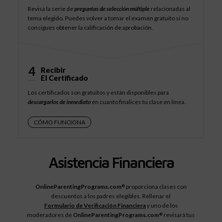
Revisa la serie de
preguntas de selección múltiple
relacionadas al
tema elegido. Puedes volver a tomar el examen gratuito si no
consigues obtener la calificación de aprobación.
4
Recibir
El Certificado
Los certificados son gratuitos y están disponibles para
descargarlos de inmediato
en cuanto finalices tu clase en línea.
CÓMO FUNCIONA
Asistencia Financiera
OnlineParentingPrograms.com
proporciona clases con
®
descuentos a los padres elegibles. Rellenar el
Formulario de Verificación Financiera
y uno de los
moderadores de
OnlineParentingPrograms.com
revisará tus
®