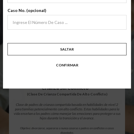
archivo
Clase de padres de crianza compartida básica de nivel 1 centrada en
Caso No. (opcional)
familias en transición. Los padres aprenden habilidades para evitar errores
comunes en un esfuerzo por trabajar juntos como padres por el bien de los
niños.
Objetivo: divorciarse, separarse, padres nunca casados o para padres que buscan una
modificación.
Resumen Detallado De La Clase
SALTAR
CONFIRMAR
$139.99
AÑADIR
12 Horas En Línea
®
Crianza Sin Conflicto
(Clase De Crianza Compartida De Alto Conflicto)
Clase de padres de crianza compartida basada en habilidades de nivel 2
para familias potencialmente con alto conflicto. Estas habilidades para la
vida enseñan a los padres cómo manejar las emociones para proteger a sus
hijos durante la transición y el avance.
Objetivo: divorciarse, separarse o nunca casarse o padres en conflictos o casos
disputados.