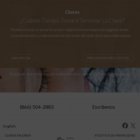
Clases
¿Cuánto Tiempo
Tomará Terminar La Clase?
Puedes iniciar y cerrar la sesión según tu horario pero las páginas están
cronometradas y representan la duración de cada clase que seleccionas.
MÁS AYUDA
PREGUNTAS FRECUENTES
Si quieres más información sobre nuestras clases en línea,
contáctanos
.
(866) 504-2883
Escríbenos
English
CLASES
EN LÍNEA
POLÍTICA DE PRIVACIDAD