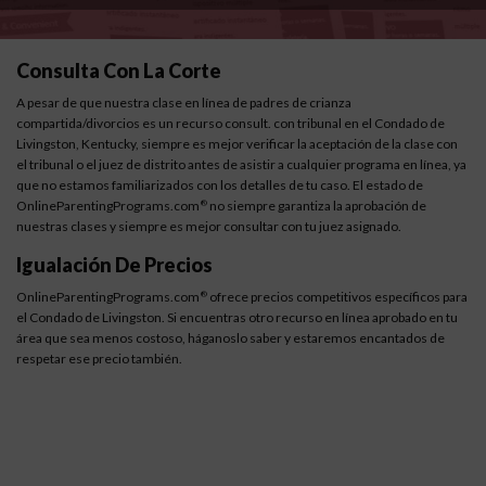
Consulta Con La Corte
A pesar de que nuestra clase en línea de padres de crianza
compartida/divorcios es un recurso consult. con tribunal en el Condado de
Livingston, Kentucky, siempre es mejor verificar la aceptación de la clase con
el tribunal o el juez de distrito antes de asistir a cualquier programa en línea, ya
que no estamos familiarizados con los detalles de tu caso. El estado de
OnlineParentingPrograms.com
no siempre garantiza la aprobación de
®
nuestras clases y siempre es mejor consultar con tu juez asignado.
Igualación De Precios
OnlineParentingPrograms.com
ofrece precios competitivos específicos para
®
el Condado de Livingston. Si encuentras otro recurso en línea aprobado en tu
área que sea menos costoso, háganoslo saber y estaremos encantados de
respetar ese precio también.