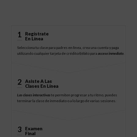
Cómo Funciona
1
Regístrate
En Línea
Selecciona tu clase para padres en línea, crea una cuenta y paga
utilizando cualquier tarjeta de crédito/débito para
acceso inmediato
.
2
Asiste A Las
Clases En Línea
Las clases interactivas
te permiten progresar a tu ritmo, puedes
terminar la clase de inmediato o a lo largo de varias sesiones.
3
Examen
Final