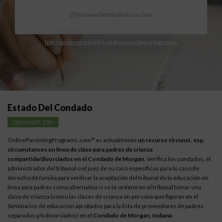
Resumen Detallado De La Clase
Instrucciones para los padres con bajos ingresos
Estado Del Condado
CIRCUNST. ESP.
OnlineParentingPrograms.com
es actualmente
un recurso circunst. esp.
®
circumstances en línea de clase para padres de crianza
compartida/divorciados en el Condado de Morgan
. Verifica los condados, el
administrador del tribunal o el juez de su caso específicos para tu caso de
derecho de familia para verificar la aceptación del tribunal de la educación en
línea para padres como alternativa si se te ordenó en el tribunal tomar una
clase de crianza (como las clases de crianza en persona que figuran en el
Seminarios de educación aprobados para la lista de proveedores de padres
separados y/o divorciados) en el
Condado de Morgan, Indiana
.