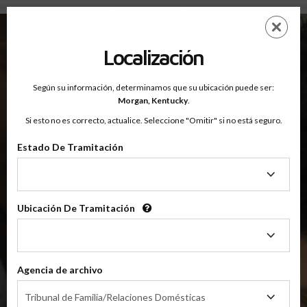
Condado De Morgan, Kentucky — Clases Para Padres En Línea
Saltar
ES
EN
al
contenido
Localización
principal
Según su información, determinamos que su ubicación puede ser:
OnlineParentingPrograms.com
Morgan,
Kentucky
.
®
Online Parent Education Classes
Si esto no es correcto, actualice. Seleccione "Omitir" si no está seguro.
Condado De Morgan, Kentucky
Estado De Tramitación
Estado
Condado de Morgan
De
Tramitación
Ubicación De Tramitación
Ubicación
$49.99
De
AÑADIR
Tramitación
Agencia de archivo
4 Horas En Línea
Clase De Crianza Compartida/Divorcio
Agencia
Tribunal de Familia/Relaciones Domésticas
de
(Clase Básica De Crianza Compartida)