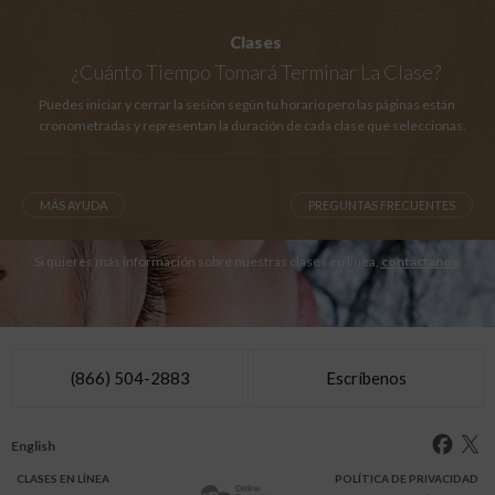
Clases
¿Cuánto Tiempo
Tomará Terminar La Clase?
Puedes iniciar y cerrar la sesión según tu horario pero las páginas están
cronometradas y representan la duración de cada clase que seleccionas.
MÁS AYUDA
PREGUNTAS FRECUENTES
Si quieres más información sobre nuestras clases en línea,
contáctanos
.
(866) 504-2883
Escríbenos
English
CLASES
EN LÍNEA
POLÍTICA DE PRIVACIDAD