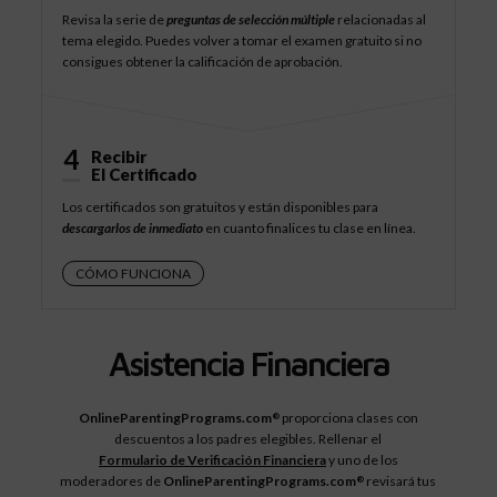
Revisa la serie de
preguntas de selección múltiple
relacionadas al
tema elegido. Puedes volver a tomar el examen gratuito si no
consigues obtener la calificación de aprobación.
4
Recibir
El Certificado
Los certificados son gratuitos y están disponibles para
descargarlos de inmediato
en cuanto finalices tu clase en línea.
CÓMO FUNCIONA
Asistencia Financiera
OnlineParentingPrograms.com
proporciona clases con
®
descuentos a los padres elegibles. Rellenar el
Formulario de Verificación Financiera
y uno de los
moderadores de
OnlineParentingPrograms.com
revisará tus
®