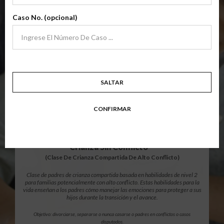
archivo
Clase de padres de crianza compartida básica de nivel 1 centrada en
Caso No. (opcional)
familias en transición. Los padres aprenden habilidades para evitar errores
comunes en un esfuerzo por trabajar juntos como padres por el bien de los
niños.
Objetivo: divorciarse, separarse, padres nunca casados o para padres que buscan una
modificación.
Resumen Detallado De La Clase
SALTAR
CONFIRMAR
$139.99
AÑADIR
12 Horas En Línea
®
Crianza Sin Conflicto
(Clase De Crianza Compartida De Alto Conflicto)
Clase de padres de crianza compartida basada en habilidades de nivel 2
para familias potencialmente con alto conflicto. Estas habilidades para la
vida enseñan a los padres cómo manejar las emociones para proteger a sus
hijos durante la transición y el avance.
Objetivo: divorciarse, separarse o nunca casarse o padres en conflictos o casos
disputados.