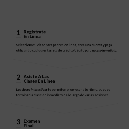
Cómo Funciona
1
Regístrate
En Línea
Selecciona tu clase para padres en línea, crea una cuenta y paga
utilizando cualquier tarjeta de crédito/débito para
acceso inmediato
.
2
Asiste A Las
Clases En Línea
Las clases interactivas
te permiten progresar a tu ritmo, puedes
terminar la clase de inmediato o a lo largo de varias sesiones.
3
Examen
Final