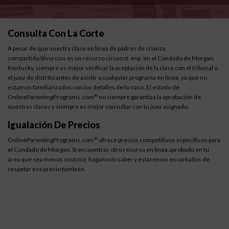
Consulta Con La Corte
A pesar de que nuestra clase en línea de padres de crianza
compartida/divorcios es un recurso circunst. esp. en el Condado de Morgan,
Kentucky, siempre es mejor verificar la aceptación de la clase con el tribunal o
el juez de distrito antes de asistir a cualquier programa en línea, ya que no
estamos familiarizados con los detalles de tu caso. El estado de
OnlineParentingPrograms.com
no siempre garantiza la aprobación de
®
nuestras clases y siempre es mejor consultar con tu juez asignado.
Igualación De Precios
OnlineParentingPrograms.com
ofrece precios competitivos específicos para
®
el Condado de Morgan. Si encuentras otro recurso en línea aprobado en tu
área que sea menos costoso, háganoslo saber y estaremos encantados de
respetar ese precio también.